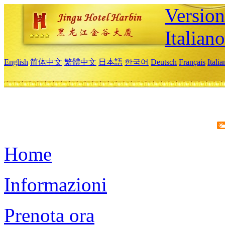
Version
Italiano
English
简体中文
繁體中文
日本語
한국어
Deutsch
Français
Itali
Home
Informazioni
Prenota ora