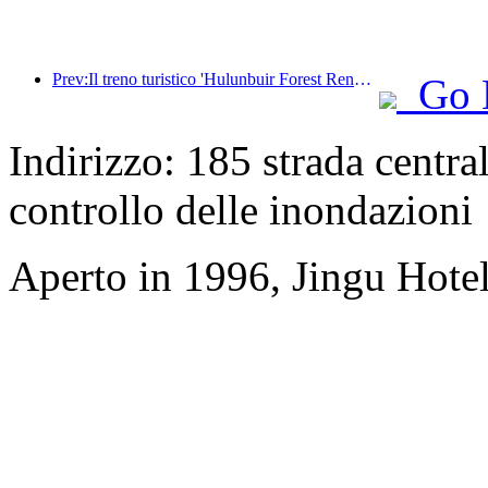
Prev:Il treno turistico 'Hulunbuir Forest Rendezvous - Daxinganling Express - Starlight Train - Tianyi Journey' effettua il suo viaggio inaugurale.
Go 
Indirizzo: 185 strada centr
controllo delle inondazioni
Aperto in 1996, Jingu Hote