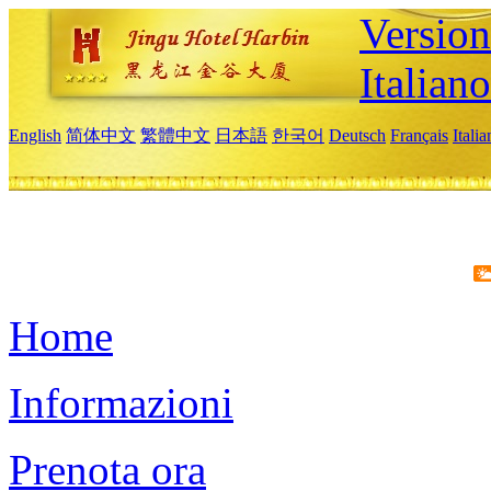
Version
Italiano
English
简体中文
繁體中文
日本語
한국어
Deutsch
Français
Itali
Home
Informazioni
Prenota ora