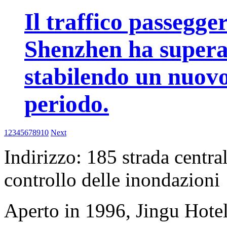
Il traffico passegge
Shenzhen ha superat
stabilendo un nuovo
periodo.
1
2
3
4
5
6
7
8
9
10
Next
Indirizzo: 185 strada centr
controllo delle inondazioni
Aperto in 1996, Jingu Hote