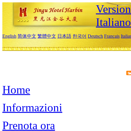
Version
Italiano
English
简体中文
繁體中文
日本語
한국어
Deutsch
Français
Itali
Home
Informazioni
Prenota ora