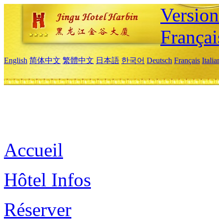
Versio
Françai
English
简体中文
繁體中文
日本語
한국어
Deutsch
Français
Itali
Accueil
Hôtel Infos
Réserver