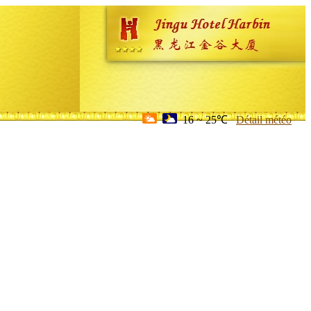
16 ~ 25℃
Détail météo