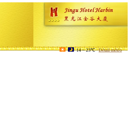
14 ~ 23℃
Détail météo