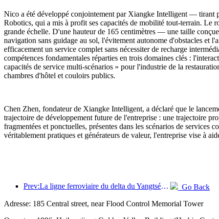
Nico a été développé conjointement par Xiangke Intelligent — tirant 
Robotics, qui a mis à profit ses capacités de mobilité tout-terrain. Le
grande échelle. D'une hauteur de 165 centimètres — une taille conçue
navigation sans guidage au sol, l'évitement autonome d'obstacles et l'
efficacement un service complet sans nécessiter de recharge intermédi
compétences fondamentales réparties en trois domaines clés : l'interacti
capacités de service multi-scénarios » pour l'industrie de la restaurat
chambres d'hôtel et couloirs publics.
Chen Zhen, fondateur de Xiangke Intelligent, a déclaré que le lancem
trajectoire de développement future de l'entreprise : une trajectoire pro
fragmentées et ponctuelles, présentes dans les scénarios de services c
véritablement pratiques et générateurs de valeur, l'entreprise vise à aid
Prev:La ligne ferroviaire du delta du Yangtsé a transporté plus de 21,38 millions de passagers pendant les vacances du 1er mai.
Go Back
Adresse: 185 Central street, near Flood Control Memorial Tower