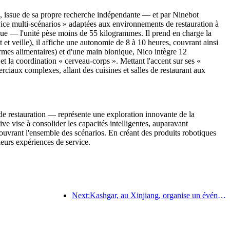
e, issue de sa propre recherche indépendante — et par Ninebot
ervice multi-scénarios » adaptées aux environnements de restauration à
que — l'unité pèse moins de 55 kilogrammes. Il prend en charge la
et veille), il affiche une autonomie de 8 à 10 heures, couvrant ainsi
rmes alimentaires) et d'une main bionique, Nico intègre 12
 et la coordination « cerveau-corps ». Mettant l'accent sur ses «
rciaux complexes, allant des cuisines et salles de restaurant aux
e restauration — représente une exploration innovante de la
ive vise à consolider les capacités intelligentes, auparavant
couvrant l'ensemble des scénarios. En créant des produits robotiques
 leurs expériences de service.
Next:Kashgar, au Xinjiang, organise un événement de promotion touristique pour favoriser les échanges interethniques.