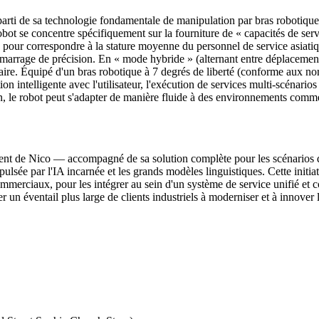
parti de sa technologie fondamentale de manipulation par bras robotiqu
 robot se concentre spécifiquement sur la fourniture de « capacités de s
 pour correspondre à la stature moyenne du personnel de service asiati
amarrage de précision. En « mode hybride » (alternant entre déplacement 
aire. Équipé d'un bras robotique à 7 degrés de liberté (conforme aux no
on intelligente avec l'utilisateur, l'exécution de services multi-scénarios
ion, le robot peut s'adapter de manière fluide à des environnements comme
ent de Nico — accompagné de sa solution complète pour les scénarios d
pulsée par l'IA incarnée et les grands modèles linguistiques. Cette initiat
ommerciaux, pour les intégrer au sein d'un système de service unifié et 
er un éventail plus large de clients industriels à moderniser et à innover