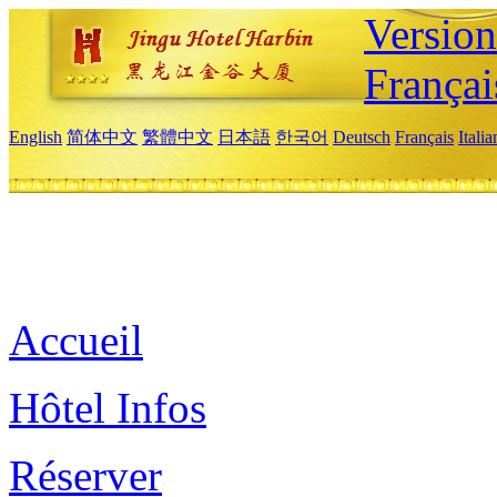
Versio
Françai
English
简体中文
繁體中文
日本語
한국어
Deutsch
Français
Itali
Accueil
Hôtel Infos
Réserver