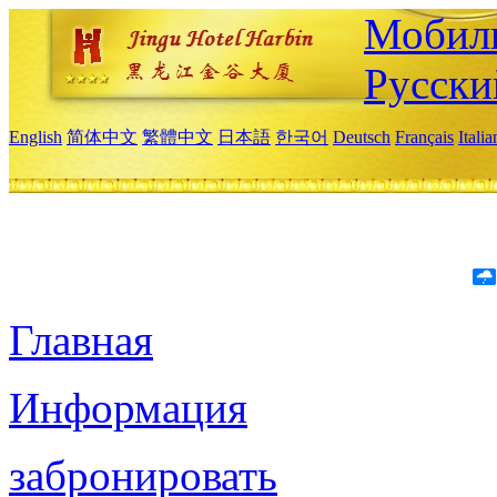
Мобиль
Русски
English
简体中文
繁體中文
日本語
한국어
Deutsch
Français
Itali
Главная
Информация
забронировать