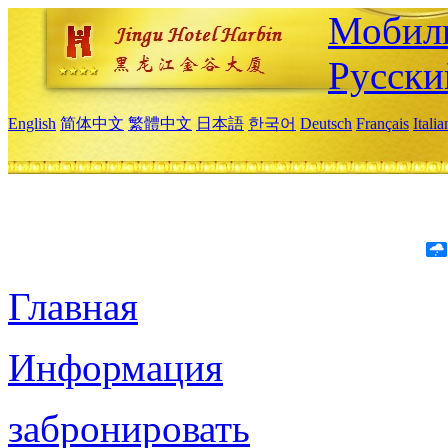
Мобиль
Русски
English
简体中文
繁體中文
日本語
한국어
Deutsch
Français
Itali
Главная
Информация
забронировать