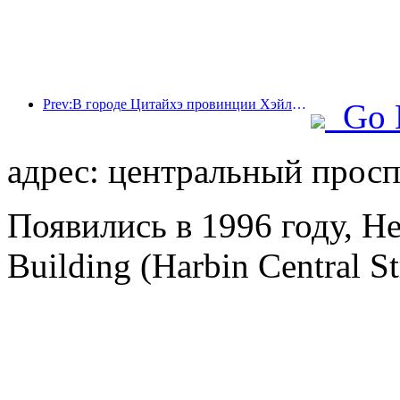
Prev:В городе Цитайхэ провинции Хэйлунцзян впервые в стране был издан нормативный акт, регулирующий индустрию льда и снега, который поощряет интеграцию искусственного интеллекта и видов спорта на льду и снегу.
Go 
адрес: центральный просп
Появились в 1996 году, He
Building (Harbin Central St