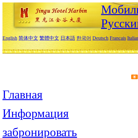
Мобиль
Русски
English
简体中文
繁體中文
日本語
한국어
Deutsch
Français
Itali
Главная
Информация
забронировать