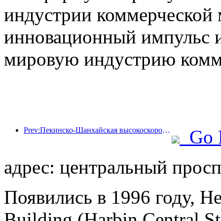
индустрии коммерческой 
инновационный импульс и
мировую индустрию комм
Prev:Пекинско-Шанхайская высокоскоростная железная дорога и Китайский институт экономики железных дорог достигли стратегического сотрудничества для совместного содействия качественному развитию высокоскоростных железных дорог
Go 
адрес: центральный просп
Появились в 1996 году, He
Building (Harbin Central St