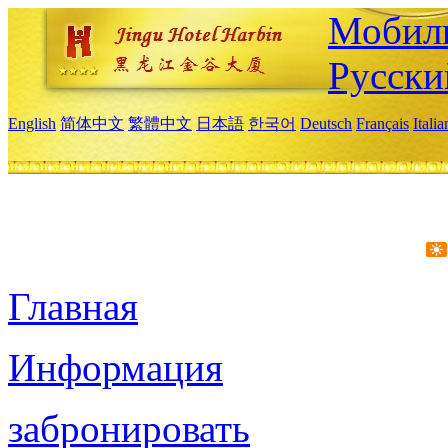
Мобиль
Русски
English
简体中文
繁體中文
日本語
한국어
Deutsch
Français
Itali
Главная
Информация
забронировать