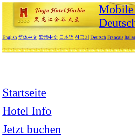
Mobile 
Deutsc
English
简体中文
繁體中文
日本語
한국어
Deutsch
Français
Itali
Startseite
Hotel Info
Jetzt buchen