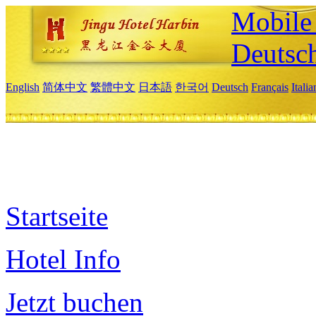
Mobile 
Deutsc
English
简体中文
繁體中文
日本語
한국어
Deutsch
Français
Itali
Startseite
Hotel Info
Jetzt buchen