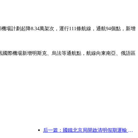
場計劃起降8.34萬架次，運行111條航線，通航94個點，新增
。
凰國際機場新增明斯克、烏法等通航點，航線向東南亞、俄語區
后一篇：國鐵北京局開啟清明假期運輸 預計發送旅客737萬人次