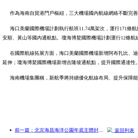
作為海南自貿港門戶樞紐，三大機場國內航線網絡不斷完善
海口美蘭國際機場計劃執行航班11.74萬架次，運行171條航
安順、黃山等國內通航點。瓊海博鰲國際機場計劃運行12條航
在國際航線拓展方面，海口美蘭國際機場新增阿布扎比、迪拜
延伸；瓊海博鰲國際機場新增吉隆坡通航點，提升國際通達性
海南機場集團稱，新航季將持續優化航線布局、提升保障能
前一篇：北京海昌海洋公園年底主體封頂 預計2027年建成開放
返回列表