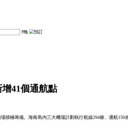
?
晚
增41個通航點
機場積極籌備。海南島內三大機場計劃執行航線294條、通航150