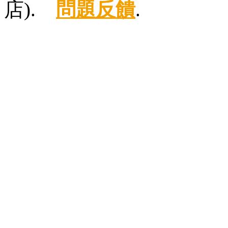
店).
問題反饋
.